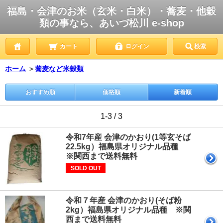
福島・会津のお米（玄米・白米）・蕎麦・他穀
類の事なら、あいづ松川 e-shop
カート
ログイン
検索
ホーム
＞
蕎麦など米穀類
おすすめ順
価格順
新着順
1-3 / 3
令和7年産 会津のかおり(1等玄そば
22.5kg）福島県オリジナル品種
※関西まで送料無料
SOLD OUT
令和７年産 会津のかおり(そば粉
2kg）福島県オリジナル品種 ※関
西まで送料無料